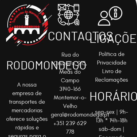
CONTACTOS
LIGAÇÕE
Política de
Rua do
RODOMONDEGO
Privacidade
Cruzeiro, 215,
Livro de
Meãs do
Reclamações
Campo
A nossa
3140-166
HORÁRI
empresa de
Montemor-o-
transportes de
Velho
mercadorias
seg-sex | 9h-
geral@rodomondego.pt
oferece soluções
13h * 14h-18h
+351 239 629
rápidas e
sáb-dom |
778
seguras para o