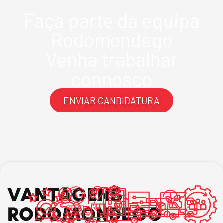
Faça parte da equipa
Rodomondego
Venha trabalhar
connosco
ENVIAR CANDIDATURA
VANTAGENS
RODOMONDEGO