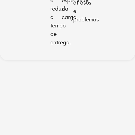
e
específicas
atrasos
reduz
da
e
o
carga
problemas
tempo
de
entrega.