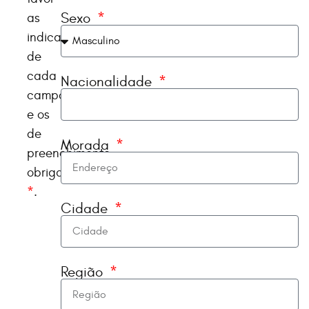
Sexo
as
indicações
de
cada
Nacionalidade
campo
e os
de
Morada
preenchimento
obrigatório
*
.
Cidade
Região