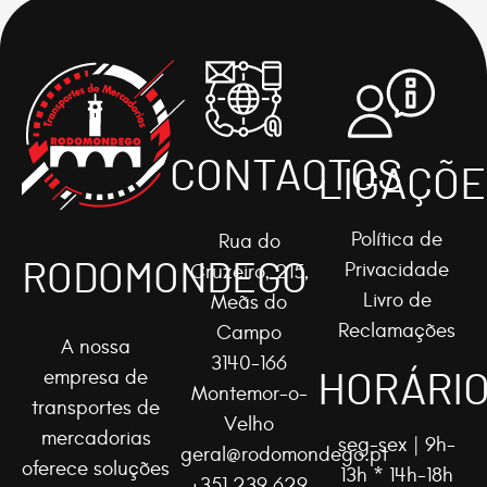
CONTACTOS
LIGAÇÕE
Política de
Rua do
RODOMONDEGO
Privacidade
Cruzeiro, 215,
Livro de
Meãs do
Reclamações
Campo
A nossa
3140-166
HORÁRI
empresa de
Montemor-o-
transportes de
Velho
mercadorias
seg-sex | 9h-
geral@rodomondego.pt
oferece soluções
13h * 14h-18h
+351 239 629